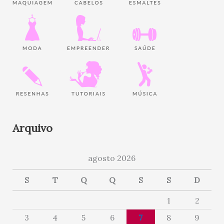
Arquivo
agosto 2026
S
T
Q
Q
S
S
D
1
2
3
4
5
6
7
8
9