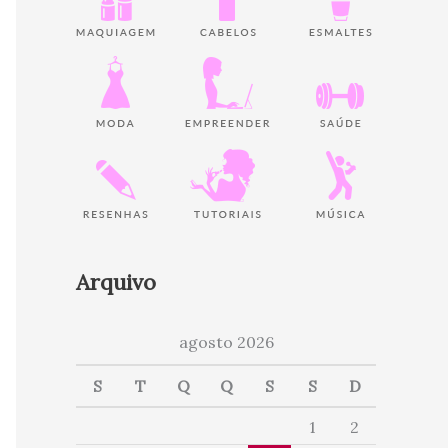
Arquivo
agosto 2026
S
T
Q
Q
S
S
D
1
2