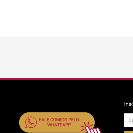
Ins
E-
mail