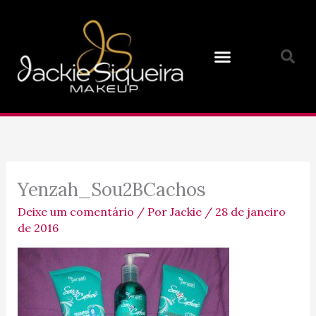
Ir
para
o
conteúdo
Yenzah_Sou2BCachos
Deixe um comentário
/ Por
Jackie
/
28 de janeiro
de 2016