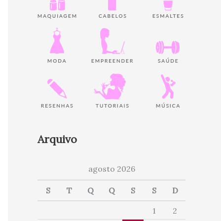
Arquivo
agosto 2026
S
T
Q
Q
S
S
D
1
2