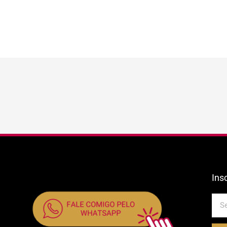
Ins
E-
mail