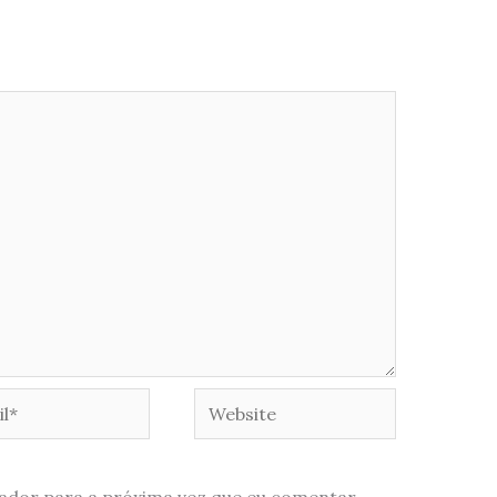
*
Website
ador para a próxima vez que eu comentar.