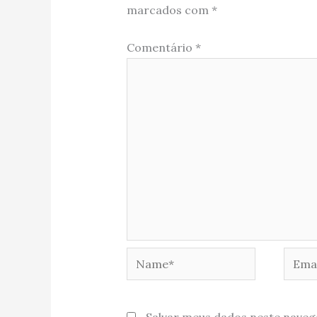
marcados com
*
Comentário
*
Name*
Email
Salvar meus dados neste naveg