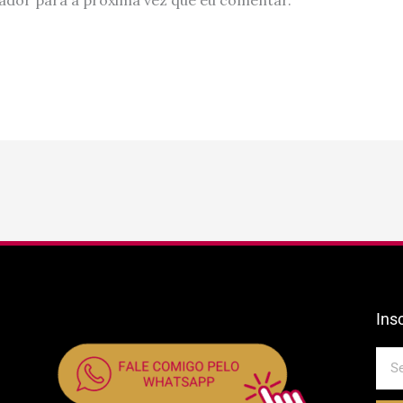
Ins
E-
mail