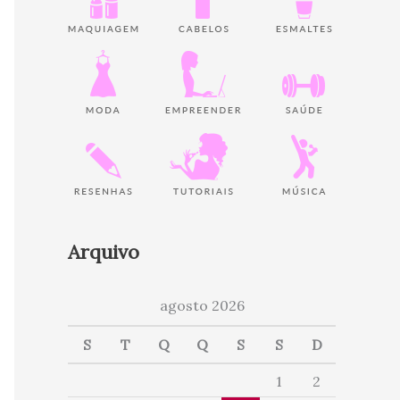
Arquivo
agosto 2026
S
T
Q
Q
S
S
D
1
2