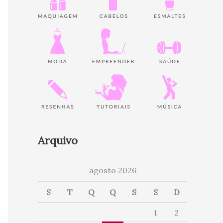
Arquivo
agosto 2026
S
T
Q
Q
S
S
D
1
2