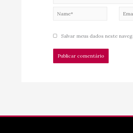
Name*
Email
Salvar meus dados neste naveg