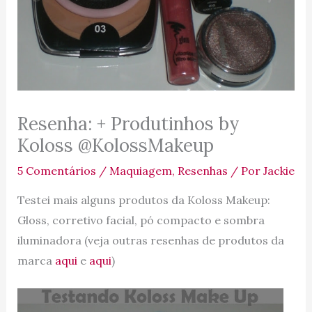
Resenha: + Produtinhos by
Koloss @KolossMakeup
5 Comentários
/
Maquiagem
,
Resenhas
/ Por
Jackie
Testei mais alguns produtos da Koloss Makeup:
Gloss, corretivo facial, pó compacto e sombra
iluminadora (veja outras resenhas de produtos da
marca
aqui
e
aqui
)