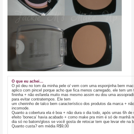
O que eu achei…
O pó deu no tom da minha pele o/ vem com uma esponjinha bem maci
aplico com pincel porque acho que fica menos carregado, ele tem um 
fininha + não esfarela muito mas mesmo assim eu dou uma assopradi
para evitar contratempos. Ele tem
um cheirinho de talco bem característico dos produtos da marca + nã
incomode.
Quanto a cobertura ela é boa + não dura o dia todo, após umas 6h de u
efeito ‘boneca’ havia acabado + como make pra mim é só de manhã r
dia só no batom/gloss se você gosta de retocar tem que levar ele na 
Quanto custa? em média R$9,00