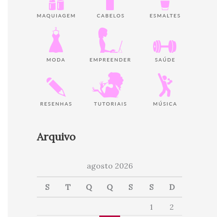
Arquivo
agosto 2026
S
T
Q
Q
S
S
D
1
2