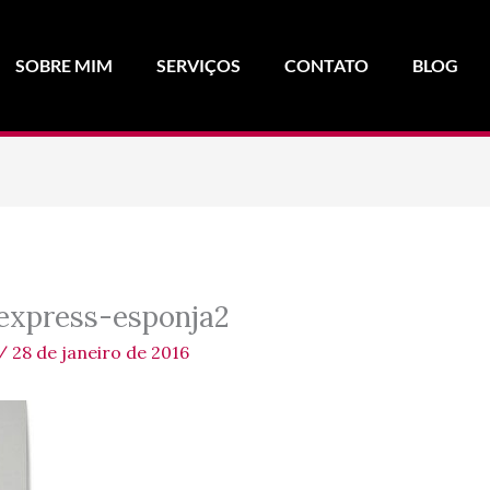
SOBRE MIM
SERVIÇOS
CONTATO
BLOG
express-esponja2
/
28 de janeiro de 2016