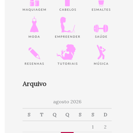
Arquivo
agosto 2026
S
T
Q
Q
S
S
D
1
2