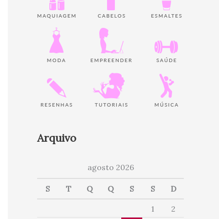
Arquivo
agosto 2026
S
T
Q
Q
S
S
D
1
2