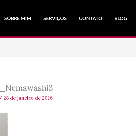
SOBRE MIM
SERVIÇOS
CONTATO
BLOG
e_Nemawashi3
/
28 de janeiro de 2016