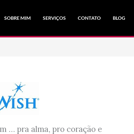
SOBRE MIM
SERVIÇOS
CONTATO
BLOG
em … pra alma, pro coração e