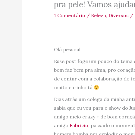
pra pele! Vamos ajuda
1 Comentário
/
Beleza
,
Diversos
/ 
Olá pessoal
Esse post foge um pouco do tema c
bem faz bem pra alma, pro coraçã
de contar com a colaboração de to
muito carinho tá
Dias atrás um colega da minha ant
sabia que eu vou para o show do Ju
amigo meio crazy + de bom coraçã
amigo
Fabricio
, passado o momento
homem bomba pra explodir o men