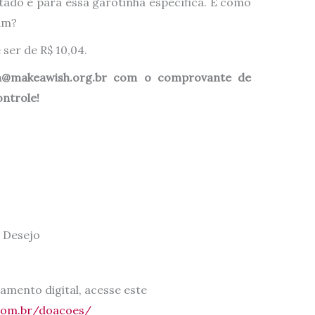
itado é para essa garotinha específica. É como
am?
ser de R$ 10,04.
na@makeawish.org.br com o comprovante de
ontrole!
 Desejo
mento digital, acesse este
com.br/doacoes/