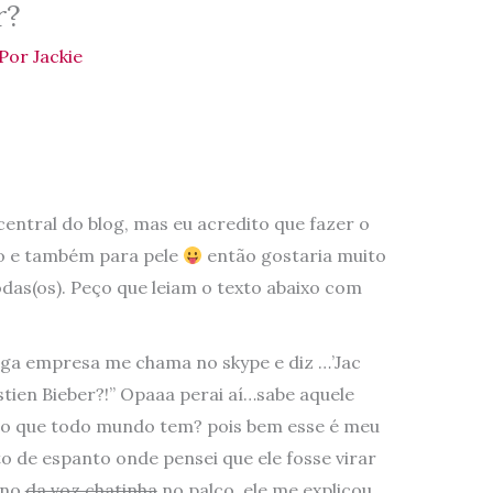
r?
Por
Jackie
entral do blog, mas eu acredito que fazer o
o e também para pele
então gostaria muito
das(os). Peço que leiam o texto abaixo com
iga empresa me chama no skype e diz …’Jac
stien Bieber?!” Opaaa perai aí…sabe aquele
o que todo mundo tem? pois bem esse é meu
 de espanto onde pensei que ele fosse virar
ino
da voz chatinha
no palco, ele me explicou