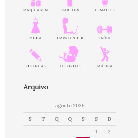
Arquivo
agosto 2026
S
T
Q
Q
S
S
D
1
2