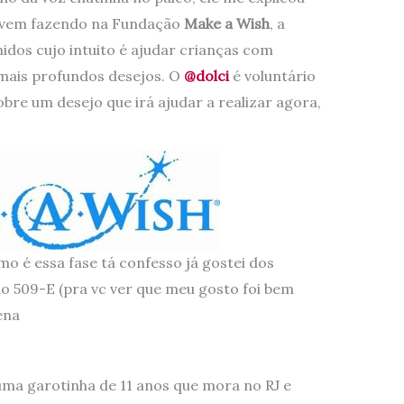
e vem fazendo na Fundação
Make a Wish
, a
idos cujo intuito é ajudar crianças com
mais profundos desejos. O
@dolci
é voluntário
re um desejo que irá ajudar a realizar agora,
mo é essa fase tá confesso já gostei dos
do 509-E (pra vc ver que meu gosto foi bem
ena
 uma garotinha de 11 anos que mora no RJ e