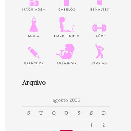
Arquivo
agosto 2026
S
T
Q
Q
S
S
D
1
2