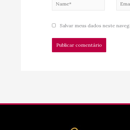
Name*
Email
Salvar meus dados neste naveg