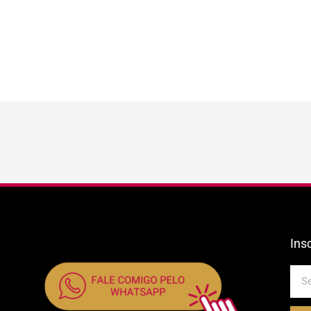
Ins
E-
mail