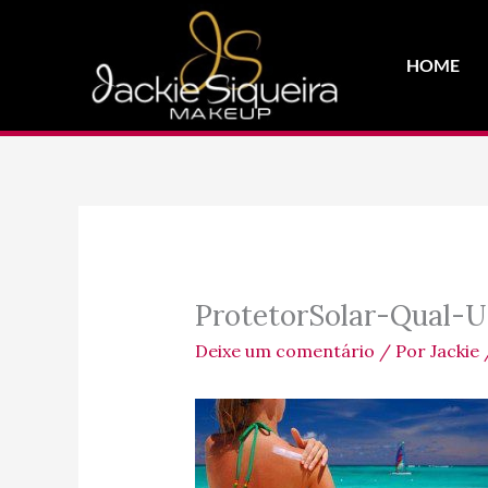
Ir
para
HOME
o
conteúdo
ProtetorSolar-Qual-U
Deixe um comentário
/ Por
Jackie