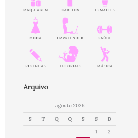
Arquivo
agosto 2026
S
T
Q
Q
S
S
D
1
2