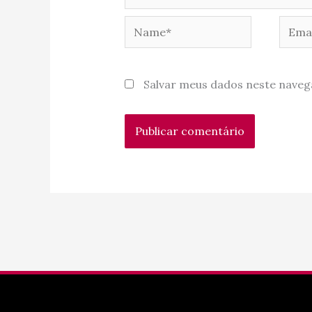
Name*
Email
Salvar meus dados neste naveg