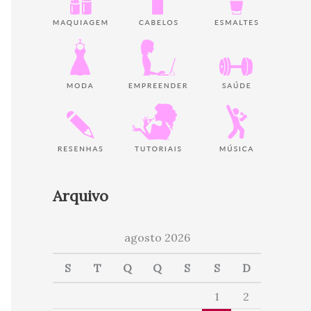
Arquivo
agosto 2026
S
T
Q
Q
S
S
D
1
2