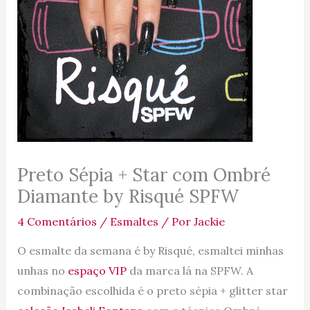
Preto Sépia + Star com Ombré
Diamante by Risqué SPFW
4 Comentários
/
Esmaltes
/ Por
Jackie
O esmalte da semana é by Risqué, esmaltei minhas
unhas no
espaço VIP
da marca lá na SPFW. A
combinação escolhida é o preto sépia + glitter star