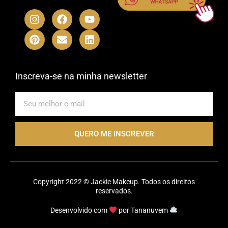
I
P
F
E
Y
L
n
i
a
n
o
i
s
n
c
v
u
n
t
t
e
e
t
k
a
e
b
l
u
e
g
r
o
o
b
d
r
e
o
p
e
i
Inscreva-se na minha newsletter
a
s
k
e
n
m
t
E-
mail
QUERO ME INSCREVER
Copyright 2022 © Jackie Makeup. Todos os direitos
reservados.
Desenvolvido com
por
Tananuvem