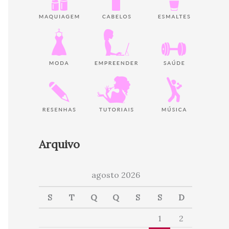
Arquivo
agosto 2026
S
T
Q
Q
S
S
D
1
2