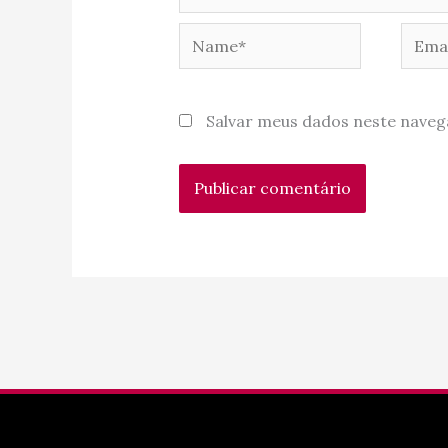
Name*
Email
Salvar meus dados neste naveg