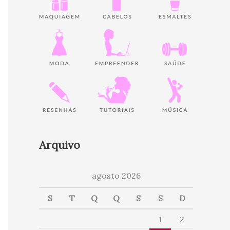
Arquivo
agosto 2026
S
T
Q
Q
S
S
D
1
2