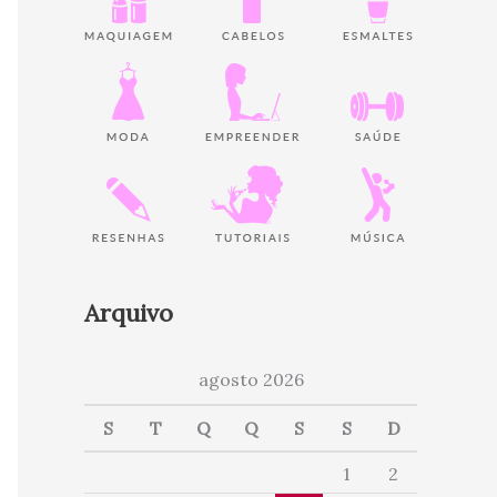
Arquivo
agosto 2026
S
T
Q
Q
S
S
D
1
2