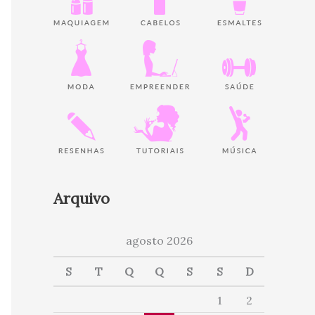
Arquivo
agosto 2026
S
T
Q
Q
S
S
D
1
2