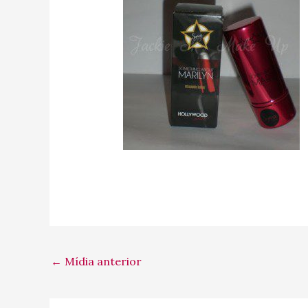
←
Mídia anterior