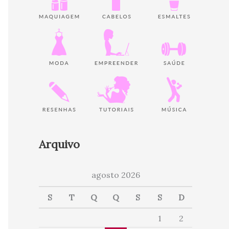
Arquivo
agosto 2026
S
T
Q
Q
S
S
D
1
2