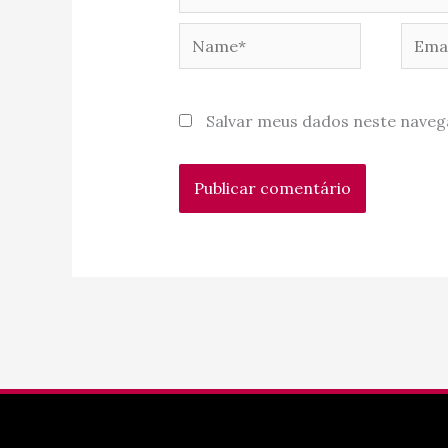
Name*
Email
Salvar meus dados neste naveg