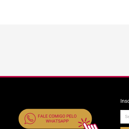
Ins
E-
mail