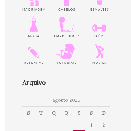
Arquivo
agosto 2026
S
T
Q
Q
S
S
D
1
2