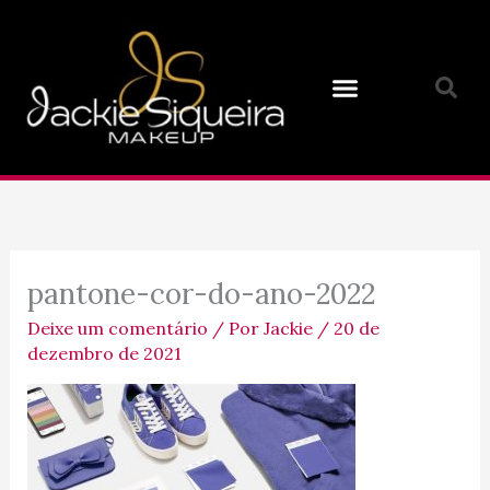
Ir
para
o
conteúdo
pantone-cor-do-ano-2022
Deixe um comentário
/ Por
Jackie
/
20 de
dezembro de 2021