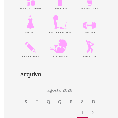
Arquivo
agosto 2026
S
T
Q
Q
S
S
D
1
2