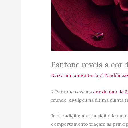
Pantone revela a cor 
Deixe um comentário
/
Tendência
A Pantone revela a
cor do ano de 2
mundo, divulgou na última quinta (
Já é tradição: na transição de um 
comportamento traçam as principai