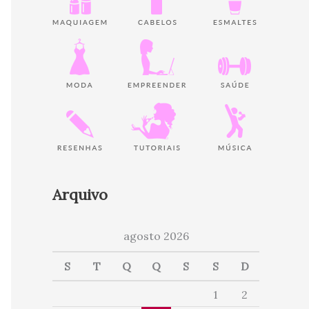
Arquivo
agosto 2026
S
T
Q
Q
S
S
D
1
2