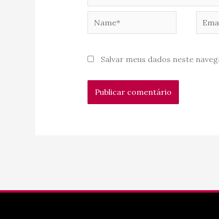
Name*
Email
Salvar meus dados neste naveg