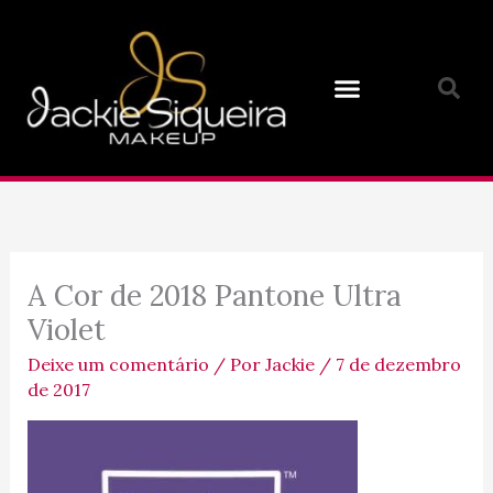
Ir
para
o
conteúdo
A Cor de 2018 Pantone Ultra
Violet
Deixe um comentário
/ Por
Jackie
/
7 de dezembro
de 2017