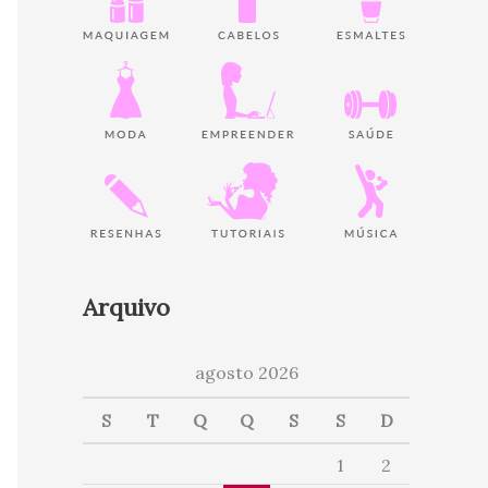
Arquivo
agosto 2026
S
T
Q
Q
S
S
D
1
2