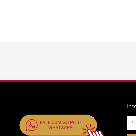
Ins
E-
mail