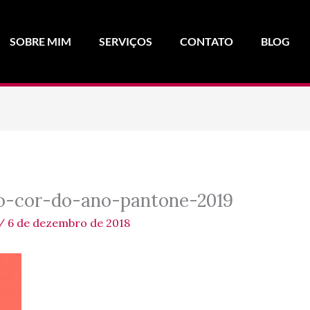
SOBRE MIM
SERVIÇOS
CONTATO
BLOG
ivo-cor-do-ano-pantone-2019
/
6 de dezembro de 2018