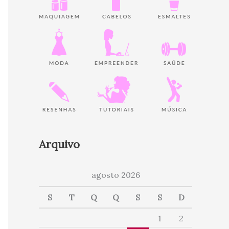
Arquivo
agosto 2026
S
T
Q
Q
S
S
D
1
2