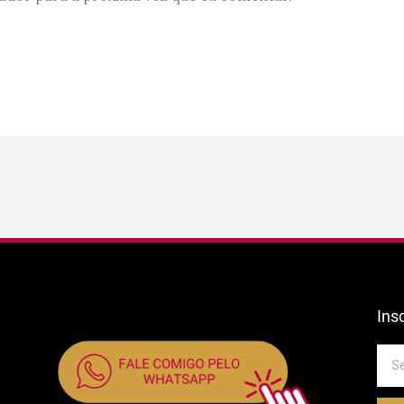
Ins
E-
mail