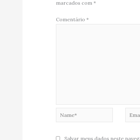
marcados com
*
Comentário
*
Name*
Email
Salvar meus dados neste naveg