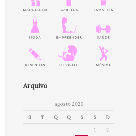
Arquivo
agosto 2026
S
T
Q
Q
S
S
D
1
2