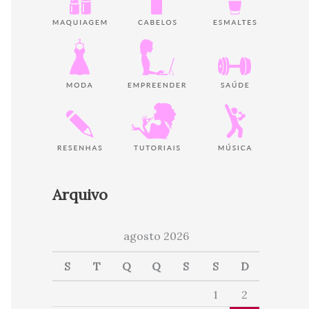
Arquivo
agosto 2026
S
T
Q
Q
S
S
D
1
2