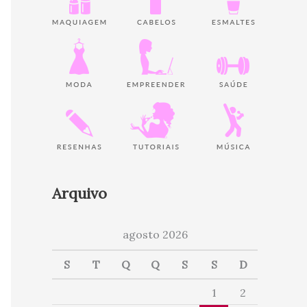
Arquivo
agosto 2026
S
T
Q
Q
S
S
D
1
2