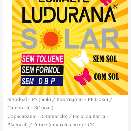
Algodoal – PA (pink) / Boa Viagem – PE (roxo) /
Camboriú – SC (azul)
Copacabana – RJ (amarelo) / Farol da Barra –
BA(coral) / Futuro(amarelo claro) – CE