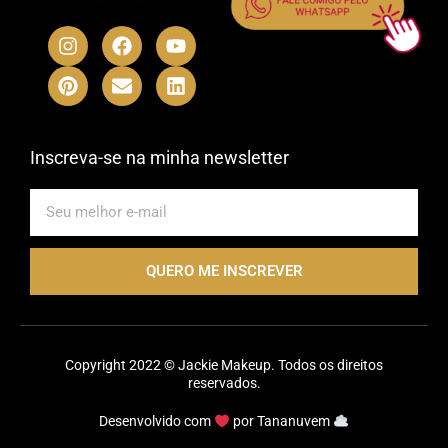
I
P
F
E
Y
L
n
i
a
n
o
i
s
n
c
v
u
n
t
t
e
e
t
k
a
e
b
l
u
e
g
r
o
o
b
d
r
e
o
p
e
i
Inscreva-se na minha newsletter
a
s
k
e
n
m
t
E-
mail
QUERO ME INSCREVER
Copyright 2022 © Jackie Makeup. Todos os direitos
reservados.
Desenvolvido com
por
Tananuvem