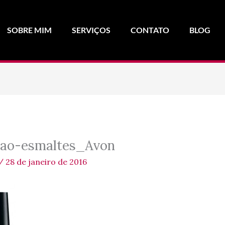
SOBRE MIM
SERVIÇOS
CONTATO
BLOG
cao-esmaltes_Avon
/
28 de janeiro de 2016