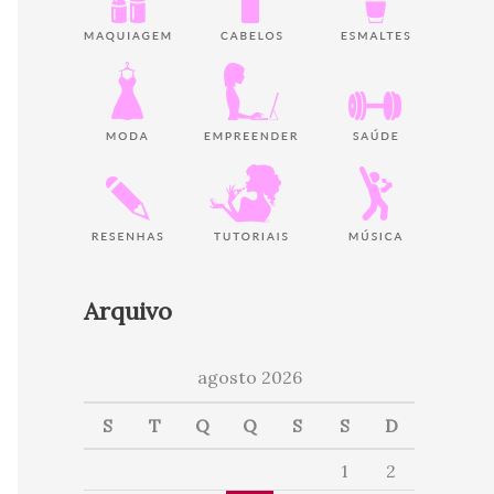
Arquivo
agosto 2026
S
T
Q
Q
S
S
D
1
2