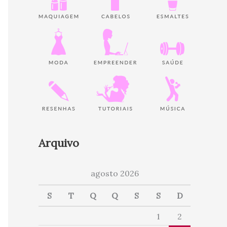
Arquivo
agosto 2026
S
T
Q
Q
S
S
D
1
2