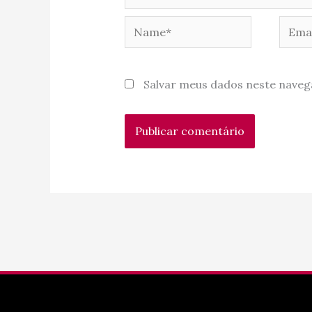
Name*
Email
Salvar meus dados neste naveg