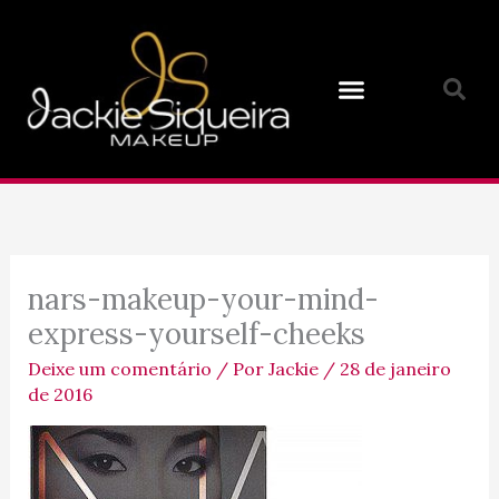
Ir
para
o
conteúdo
nars-makeup-your-mind-
express-yourself-cheeks
Deixe um comentário
/ Por
Jackie
/
28 de janeiro
de 2016