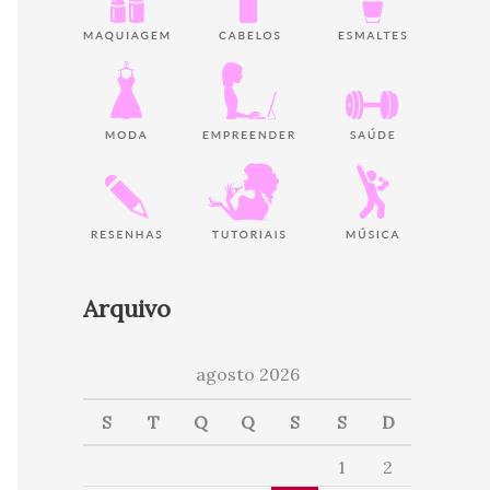
Arquivo
agosto 2026
S
T
Q
Q
S
S
D
1
2