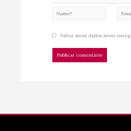
Name*
Email
Salvar meus dados neste naveg