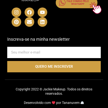
I
P
F
E
Y
L
n
i
a
n
o
i
s
n
c
v
u
n
t
t
e
e
t
k
a
e
b
l
u
e
g
r
o
o
b
d
r
e
o
p
e
i
Inscreva-se na minha newsletter
a
s
k
e
n
m
t
E-
mail
QUERO ME INSCREVER
Copyright 2022 © Jackie Makeup. Todos os direitos
reservados.
Desenvolvido com
por
Tananuvem