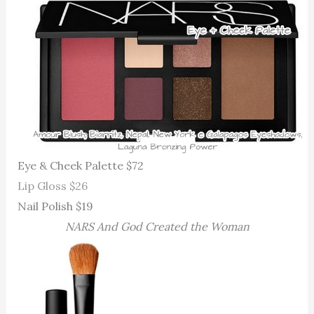
Eye & Cheek Palette $72
Lip Gloss $26
Nail Polish $19
NARS
And God Created the Woman