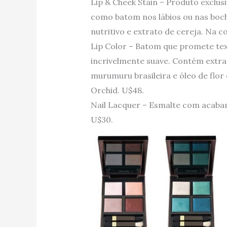
Lip & Cheek Stain – Produto exclus
como batom nos lábios ou nas boc
nutritivo e extrato de cereja. Na c
Lip Color – Batom que promete te
incrivelmente suave. Contém extra
murumuru brasileira e óleo de flor
Orchid. U$48.
Nail Lacquer – Esmalte com acabam
U$30.