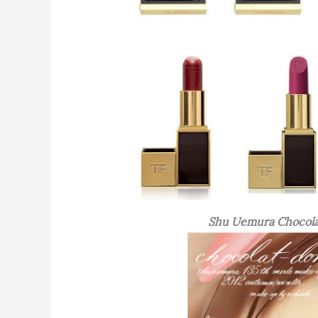
Shu Uemura Chocola