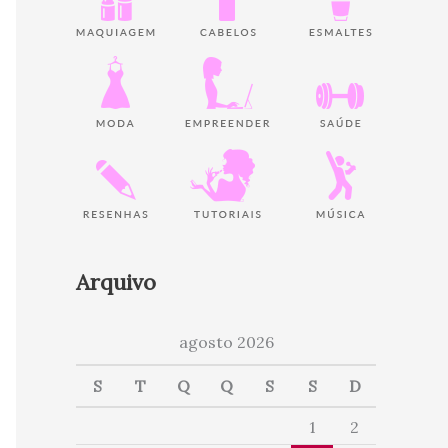
Arquivo
agosto 2026
S
T
Q
Q
S
S
D
1
2