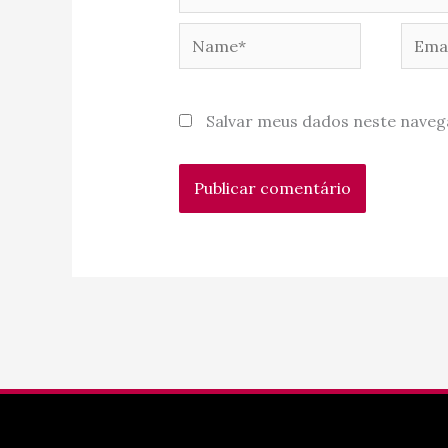
Name*
Email
Salvar meus dados neste naveg