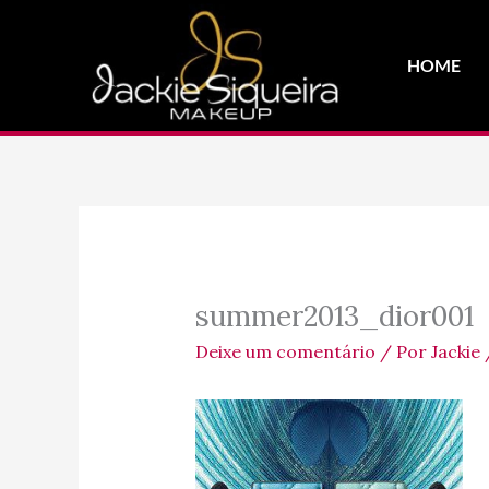
Ir
para
HOME
o
conteúdo
summer2013_dior001
Deixe um comentário
/ Por
Jackie