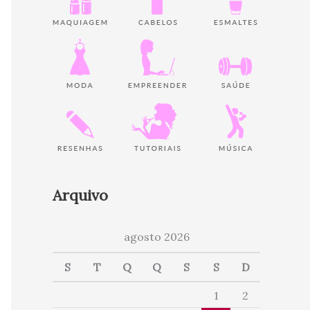
Arquivo
agosto 2026
S
T
Q
Q
S
S
D
1
2