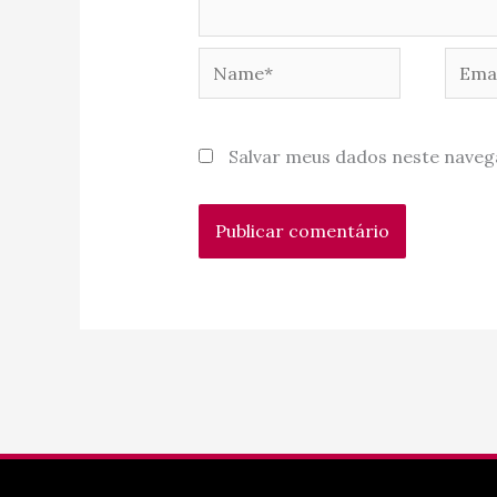
Name*
Email
Salvar meus dados neste naveg