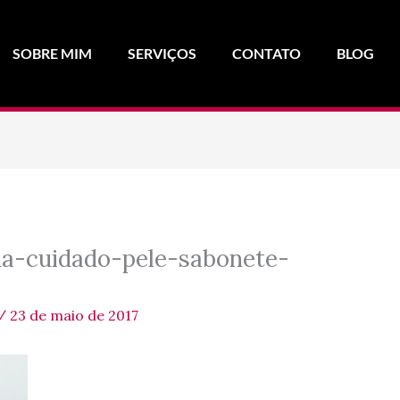
SOBRE MIM
SERVIÇOS
CONTATO
BLOG
ha-cuidado-pele-sabonete-
/
23 de maio de 2017