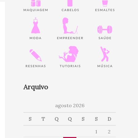
Arquivo
agosto 2026
S
T
Q
Q
S
S
D
1
2