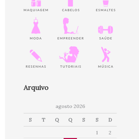
Arquivo
agosto 2026
S
T
Q
Q
S
S
D
1
2