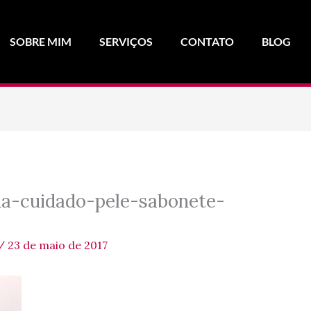
SOBRE MIM
SERVIÇOS
CONTATO
BLOG
ha-cuidado-pele-sabonete-
/
23 de maio de 2017