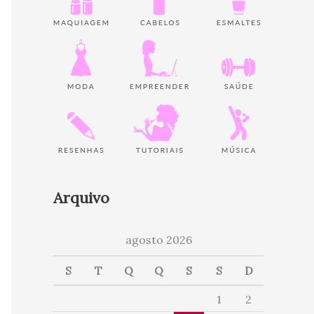
Arquivo
agosto 2026
S
T
Q
Q
S
S
D
1
2