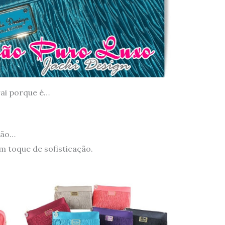
rai porque é…
ação…
m toque de sofisticação.