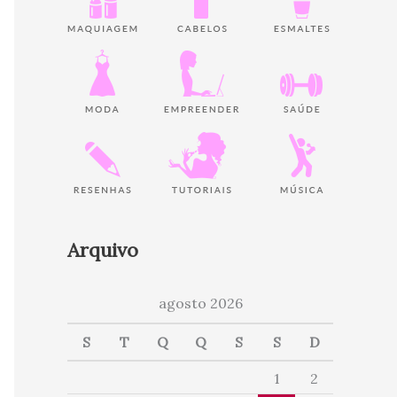
Arquivo
agosto 2026
S
T
Q
Q
S
S
D
1
2