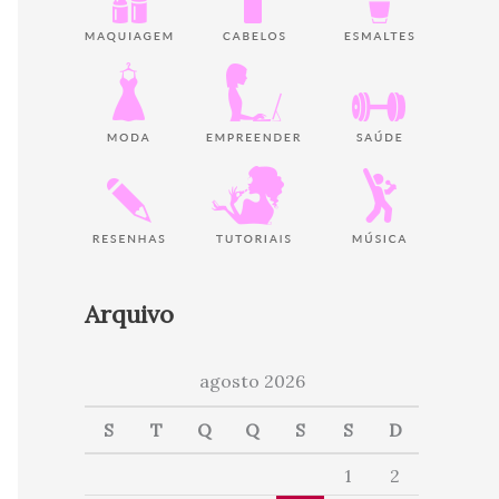
Arquivo
agosto 2026
S
T
Q
Q
S
S
D
1
2