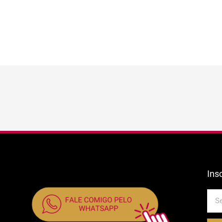
Ins
E-
mail