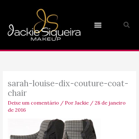
Ir
para
o
conteúdo
sarah-louise-dix-couture-coat-
chair
Deixe um comentário
/ Por
Jackie
/
28 de janeiro
de 2016