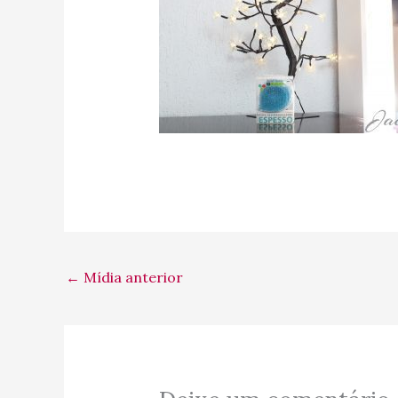
←
Mídia anterior