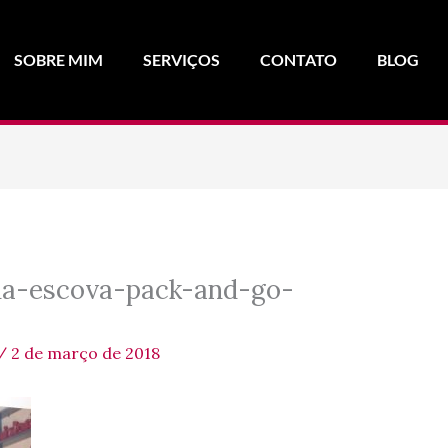
SOBRE MIM
SERVIÇOS
CONTATO
BLOG
ha-escova-pack-and-go-
/
2 de março de 2018