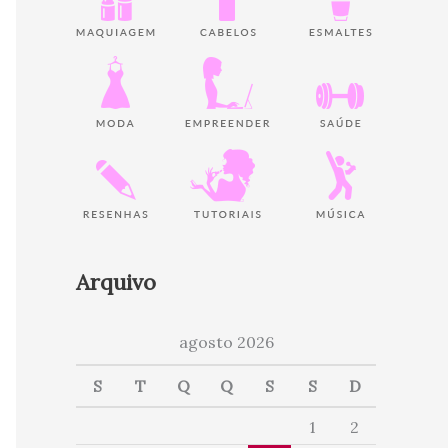
Arquivo
agosto 2026
S
T
Q
Q
S
S
D
1
2