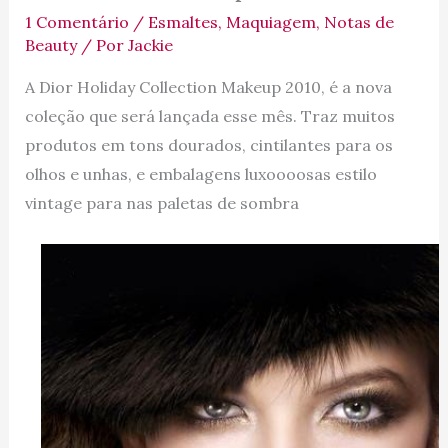
1 Comentário
/
Esmaltes
,
Maquiagem
,
Notas de
Beauty
/ Por
Jackie
A Dior Holiday Collection Makeup 2010, é a nova
coleção que será lançada esse mês. Traz muitos
produtos em tons dourados, cintilantes para os
olhos e unhas, e embalagens luxoooosas estilo
vintage para nas paletas de sombra