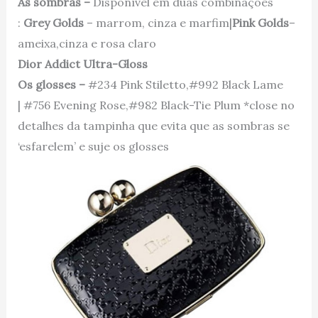
As sombras –
Disponível em duas combinações
:
Grey Golds
– marrom, cinza e marfim|
Pink Golds
–
ameixa,cinza e rosa claro
Dior Addict Ultra-Gloss
Os glosses –
#234 Pink Stiletto,#992 Black Lame
| #756 Evening Rose,#982 Black-Tie Plum *close no
detalhes da tampinha que evita que as sombras se
‘esfarelem’ e suje os glosses