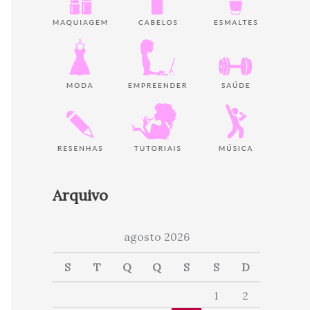
Arquivo
agosto 2026
S
T
Q
Q
S
S
D
1
2