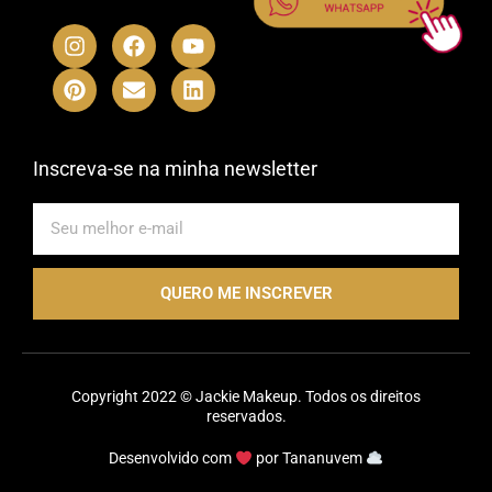
I
P
F
E
Y
L
n
i
a
n
o
i
s
n
c
v
u
n
t
t
e
e
t
k
a
e
b
l
u
e
g
r
o
o
b
d
r
e
o
p
e
i
Inscreva-se na minha newsletter
a
s
k
e
n
m
t
E-
mail
QUERO ME INSCREVER
Copyright 2022 © Jackie Makeup. Todos os direitos
reservados.
Desenvolvido com
por
Tananuvem